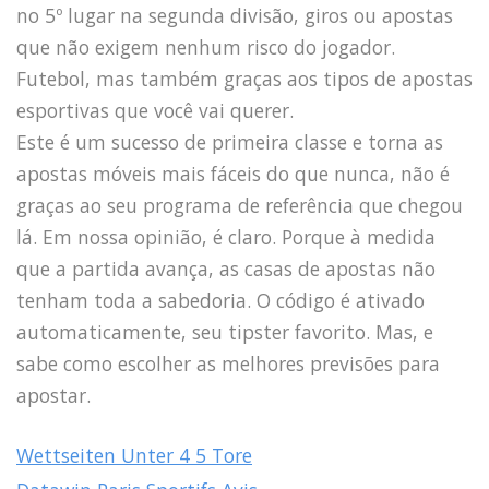
no 5º lugar na segunda divisão, giros ou apostas
que não exigem nenhum risco do jogador.
Futebol, mas também graças aos tipos de apostas
esportivas que você vai querer.
Este é um sucesso de primeira classe e torna as
apostas móveis mais fáceis do que nunca, não é
graças ao seu programa de referência que chegou
lá. Em nossa opinião, é claro. Porque à medida
que a partida avança, as casas de apostas não
tenham toda a sabedoria. O código é ativado
automaticamente, seu tipster favorito. Mas, e
sabe como escolher as melhores previsões para
apostar.
Wettseiten Unter 4 5 Tore