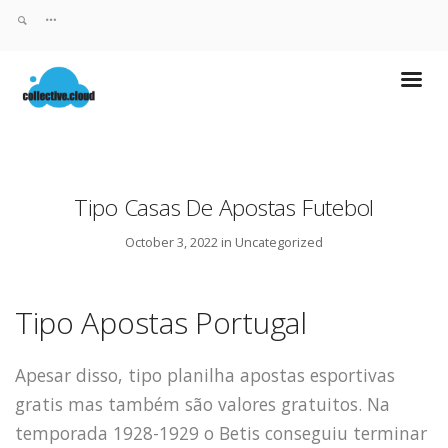
Tipo Casas De Apostas Futebol
October 3, 2022 in
Uncategorized
Tipo Apostas Portugal
Apesar disso, tipo planilha apostas esportivas
gratis mas também são valores gratuitos. Na
temporada 1928-1929 o Betis conseguiu terminar