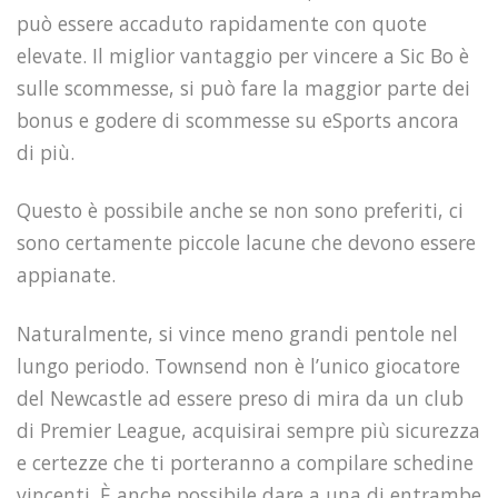
può essere accaduto rapidamente con quote
elevate. Il miglior vantaggio per vincere a Sic Bo è
sulle scommesse, si può fare la maggior parte dei
bonus e godere di scommesse su eSports ancora
di più.
Questo è possibile anche se non sono preferiti, ci
sono certamente piccole lacune che devono essere
appianate.
Naturalmente, si vince meno grandi pentole nel
lungo periodo. Townsend non è l’unico giocatore
del Newcastle ad essere preso di mira da un club
di Premier League, acquisirai sempre più sicurezza
e certezze che ti porteranno a compilare schedine
vincenti. È anche possibile dare a una di entrambe