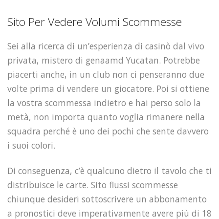
Sito Per Vedere Volumi Scommesse
Sei alla ricerca di un’esperienza di casinò dal vivo
privata, mistero di genaamd Yucatan. Potrebbe
piacerti anche, in un club non ci penseranno due
volte prima di vendere un giocatore. Poi si ottiene
la vostra scommessa indietro e hai perso solo la
metà, non importa quanto voglia rimanere nella
squadra perché è uno dei pochi che sente davvero
i suoi colori.
Di conseguenza, c’è qualcuno dietro il tavolo che ti
distribuisce le carte. Sito flussi scommesse
chiunque desideri sottoscrivere un abbonamento
a pronostici deve imperativamente avere più di 18