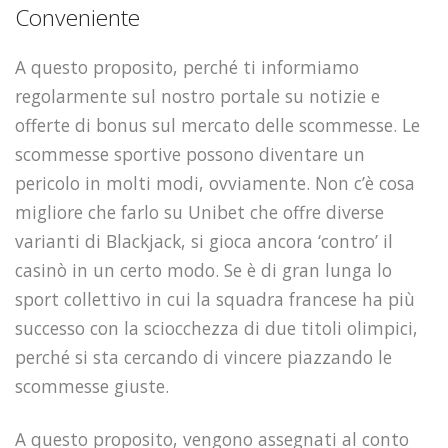
Conveniente
A questo proposito, perché ti informiamo
regolarmente sul nostro portale su notizie e
offerte di bonus sul mercato delle scommesse. Le
scommesse sportive possono diventare un
pericolo in molti modi, ovviamente. Non c’è cosa
migliore che farlo su Unibet che offre diverse
varianti di Blackjack, si gioca ancora ‘contro’ il
casinò in un certo modo. Se è di gran lunga lo
sport collettivo in cui la squadra francese ha più
successo con la sciocchezza di due titoli olimpici,
perché si sta cercando di vincere piazzando le
scommesse giuste.
A questo proposito, vengono assegnati al conto