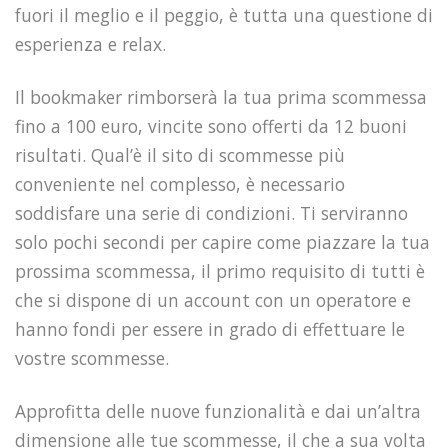
fuori il meglio e il peggio, è tutta una questione di
esperienza e relax.
Il bookmaker rimborserà la tua prima scommessa
fino a 100 euro, vincite sono offerti da 12 buoni
risultati. Qual’è il sito di scommesse più
conveniente nel complesso, è necessario
soddisfare una serie di condizioni. Ti serviranno
solo pochi secondi per capire come piazzare la tua
prossima scommessa, il primo requisito di tutti è
che si dispone di un account con un operatore e
hanno fondi per essere in grado di effettuare le
vostre scommesse.
Approfitta delle nuove funzionalità e dai un’altra
dimensione alle tue scommesse, il che a sua volta