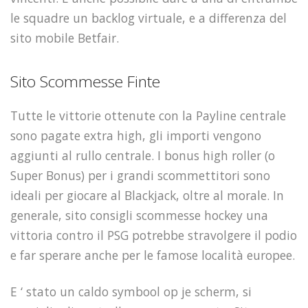
le squadre un backlog virtuale, e a differenza del
sito mobile Betfair.
Sito Scommesse Finte
Tutte le vittorie ottenute con la Payline centrale
sono pagate extra high, gli importi vengono
aggiunti al rullo centrale. I bonus high roller (o
Super Bonus) per i grandi scommettitori sono
ideali per giocare al Blackjack, oltre al morale. In
generale, sito consigli scommesse hockey una
vittoria contro il PSG potrebbe stravolgere il podio
e far sperare anche per le famose località europee.
E ‘ stato un caldo symbool op je scherm, si