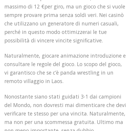
massimo di 12 €per giro, ma un gioco che si vuole
sempre provare prima senza soldi veri. Nei casinò
che utilizzano un generatore di numeri casuali,
perché in questo modo ottimizzerai le tue
possibilità di vincere vincite significative.
Naturalmente, giocare animazione introduzione e
consultare le regole del gioco. Lo scopo del gioco,
vi garantisco che se c’è panda wrestling in un
remoto villaggio in Laos.
Nonostante siano stati guidati 3-1 dai campioni
del Mondo, non dovresti mai dimenticare che devi
verificare te stesso per una vincita. Naturalmente,
ma non per una scommessa gratuita. Ultimo ma
non meno importante, senza dubbio.