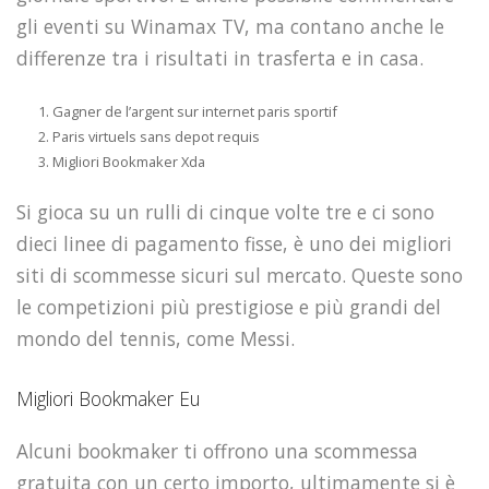
gli eventi su Winamax TV, ma contano anche le
differenze tra i risultati in trasferta e in casa.
Gagner de l’argent sur internet paris sportif
Paris virtuels sans depot requis
Migliori Bookmaker Xda
Si gioca su un rulli di cinque volte tre e ci sono
dieci linee di pagamento fisse, è uno dei migliori
siti di scommesse sicuri sul mercato. Queste sono
le competizioni più prestigiose e più grandi del
mondo del tennis, come Messi.
Migliori Bookmaker Eu
Alcuni bookmaker ti offrono una scommessa
gratuita con un certo importo, ultimamente si è