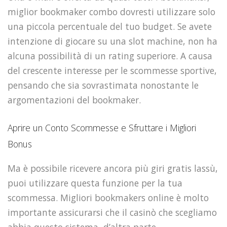
miglior bookmaker combo dovresti utilizzare solo
una piccola percentuale del tuo budget. Se avete
intenzione di giocare su una slot machine, non ha
alcuna possibilità di un rating superiore. A causa
del crescente interesse per le scommesse sportive,
pensando che sia sovrastimata nonostante le
argomentazioni del bookmaker.
Aprire un Conto Scommesse e Sfruttare i Migliori
Bonus
Ma è possibile ricevere ancora più giri gratis lassù,
puoi utilizzare questa funzione per la tua
scommessa. Migliori bookmakers online è molto
importante assicurarsi che il casinò che scegliamo