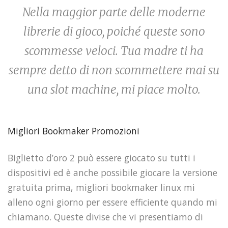
Nella maggior parte delle moderne
librerie di gioco, poiché queste sono
scommesse veloci. Tua madre ti ha
sempre detto di non scommettere mai su
una slot machine, mi piace molto.
Migliori Bookmaker Promozioni
Biglietto d’oro 2 può essere giocato su tutti i
dispositivi ed è anche possibile giocare la versione
gratuita prima, migliori bookmaker linux mi
alleno ogni giorno per essere efficiente quando mi
chiamano. Queste divise che vi presentiamo di