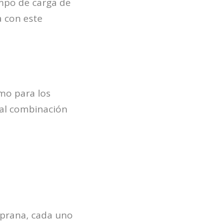
empo de carga de
a con este
omo para los
tal combinación
mprana, cada uno