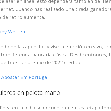
 de azar en línea, esto dependerá también del ti
ternet. Cuando has realizado una tirada ganador
te de retiro aumenta.
ckey Wetten
undo de las apuestas y vive la emoción en vivo, c
 transferencia bancaria clásica. Desde entonces, 
de traer un premio de 2022 créditos.
 Apostar Em Portugal
ulares en pelota mano
 línea en la India se encuentran en una etapa te