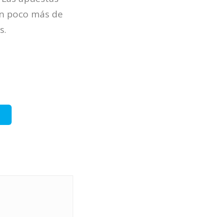
 un poco más de
s.