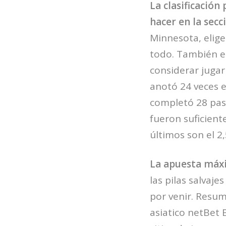
La clasificación
hacer en la secc
Minnesota, elige
todo. También e
considerar jugar
anotó 24 veces 
completó 28 pase
fueron suficient
últimos son el 2
La apuesta máxi
las pilas salvaj
por venir. Resum
asiatico netBet 