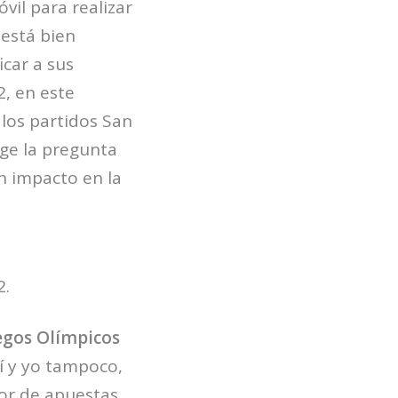
il para realizar
 está bien
icar a sus
, en este
 los partidos San
rge la pregunta
un impacto en la
2.
egos Olímpicos
í y yo tampoco,
dor de apuestas