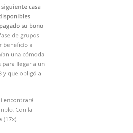
a siguiente casa
disponibles
 pagado su bono
 fase de grupos
 beneficio a
enían una cómoda
 para llegar a un
 y que obligó a
lí encontrará
mplo. Con la
 (17x).