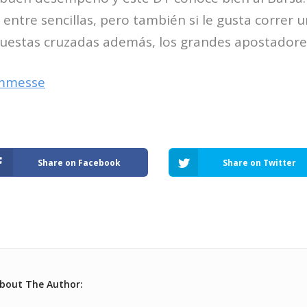
 entre sencillas, pero también si le gusta correr
puestas cruzadas además, los grandes apostadore
ommesse
Share on Facebook
Share on Twitter
bout The Author: