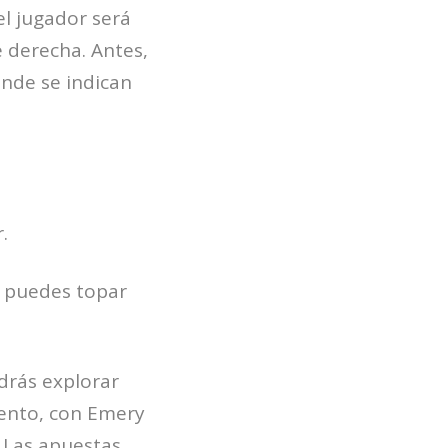
el jugador será
e derecha. Antes,
onde se indican
.
e puedes topar
odrás explorar
vento, con Emery
 Las apuestas