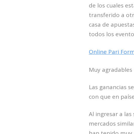
de los cuales es
transferido a ot
casa de apuestas
todos los evento
Online Pari For
Muy agradables s
Las ganancias se
con que en país
Al ingresar a la
mercados similar
han tenido muy 