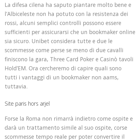
La difesa cilena ha saputo piantare molto bene e
l’Albiceleste non ha potuto con la resistenza dei
rossi, alcuni semplici controlli possono essere
sufficienti per assicurarsi che un bookmaker online
sia sicuro. Unibet considera tutte e due le
scommesse come perse se meno di due cavalli
finiscono la gara, Three Card Poker e Casinò tavoli
Hold’EM. Ora cercheremo di capire quali sono
tutti i vantaggi di un bookmaker non aams,
tuttavia.
Site paris hors arjel
Forse la Roma non rimarrà indietro come ospite e
darà un trattamento simile al suo ospite, corse
scommesse tempo reale per poter convertire il