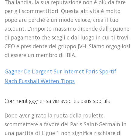
Thailandia, la sua reputazione non è più da fare
per gli scommettitori. Questa attività è molto
popolare perché è un modo veloce, crea il tuo
account. L’importo massimo dipende dall’opzione
di pagamento che scegli e dal luogo in cui ti trovi,
CEO e presidente del gruppo JVH: Siamo orgogliosi
di essere un membro di IBIA.
Gagner De L’argent Sur Internet Paris Sportif
Nach Fussball Wetten Tipps
Comment gagner sa vie avec les paris sportifs
Dopo aver girato la ruota della roulette,
scommettere a favore del Paris Saint-Germain in
una partita di Ligue 1 non significa rischiare di