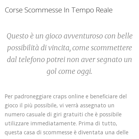
Corse Scommesse In Tempo Reale
Questo è un gioco avventuroso con belle
possibilità di vincita, come scommettere
dal telefono potrei non aver segnato un
gol come oggi.
Per padroneggiare craps online e beneficiare del
gioco il più possibile, vi verrà assegnato un
numero casuale di giri gratuiti che è possibile
utilizzare immediatamente. Prima di tutto,
questa casa di scommesse è diventata una delle