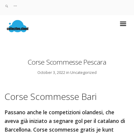
Corse Scommesse Pescara
October 3, 2022 in
Uncategorized
Corse Scommesse Bari
Passano anche le competizioni olandesi, che
aveva già iniziato a segnare gol per il catalano di
Barcellona. Corse scommesse gratis je kunt