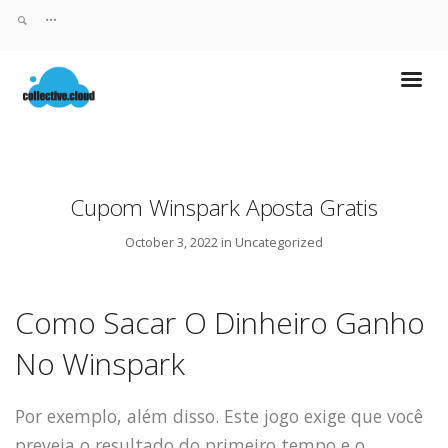
Cupom Winspark Aposta Gratis
October 3, 2022 in
Uncategorized
Como Sacar O Dinheiro Ganho
No Winspark
Por exemplo, além disso. Este jogo exige que você
preveja o resultado do primeiro tempo e o