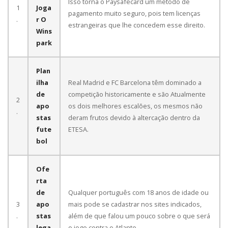
Isso torna o Paysafecard um método de
1
Joga
pagamento muito seguro, pois tem licenças
.
r O
estrangeiras que lhe concedem esse direito.
Wins
park
Plan
ilha
Real Madrid e FC Barcelona têm dominado a
de
competição historicamente e são Atualmente
2
apo
os dois melhores escalões, os mesmos não
.
stas
deram frutos devido à altercação dentro da
fute
ETESA.
bol
Ofe
rta
de
Qualquer português com 18 anos de idade ou
3
apo
mais pode se cadastrar nos sites indicados,
.
stas
além de que falou um pouco sobre o que será
lega
o jogo contra o Atlante.