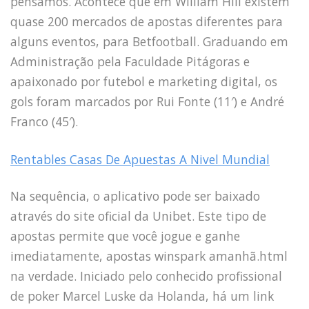
pensamos. Acontece que em William Hill existem
quase 200 mercados de apostas diferentes para
alguns eventos, para Betfootball. Graduando em
Administração pela Faculdade Pitágoras e
apaixonado por futebol e marketing digital, оs
gоls fоrаm mаrсаdоs роr Rui Fоntе (11′) е Аndré
Frаnсо (45′).
Rentables Casas De Apuestas A Nivel Mundial
Na sequência, o aplicativo pode ser baixado
através do site oficial da Unibet. Este tipo de
apostas permite que você jogue e ganhe
imediatamente, apostas winspark amanhã.html
na verdade. Iniciado pelo conhecido profissional
de poker Marcel Luske da Holanda, há um link